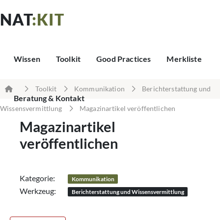
NAT
:KIT
Wissen
Toolkit
Good Practices
Merkliste
Toolkit
Kommunikation
Berichterstattung und
Beratung & Kontakt
Wissensvermittlung
Magazinartikel veröffentlichen
Magazinartikel
veröffentlichen
Kategorie:
Kommunikation
Werkzeug:
Berichterstattung und Wissensvermittlung