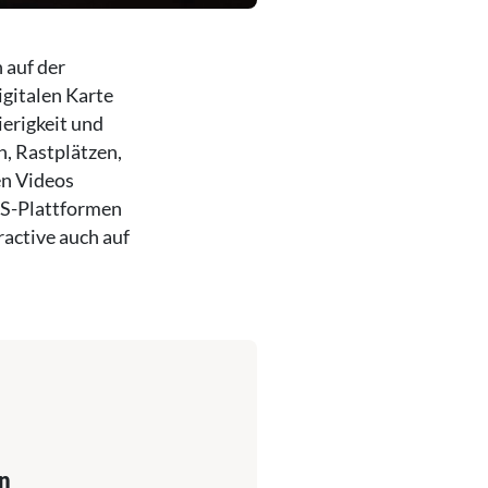
 auf der
igitalen Karte
ierigkeit und
, Rastplätzen,
en Videos
GPS-Plattformen
active auch auf
n