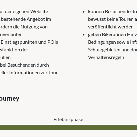
uf der eigenen Website
können Besuchende dor
 bestehende Angebot im
bewusst keine Touren 
ördern die Nutzung von
veröffentlicht werden
nverläufen
geben Biker:innen Hinw
, Einstiegspunkten und POIs
Bedingungen sowie Inf
gsfunktion der
Schutzgebieten und do
üllen
Verhaltensregeln
 bei Besuchenden durch
eller Informationen zur Tour
Journey
Erlebnis­phase