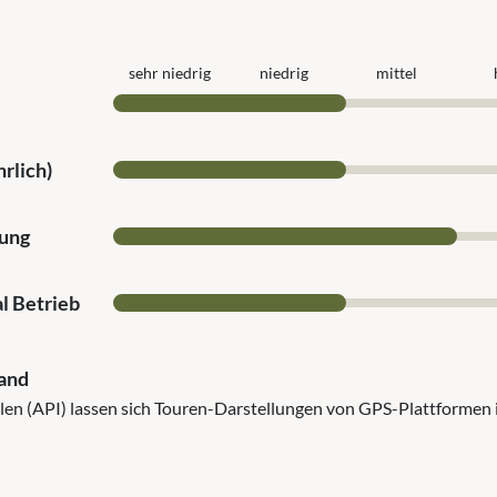
sehr niedrig
niedrig
mittel
rlich)
ung
l Betrieb
and
ellen (API) lassen sich Touren-Darstellungen von GPS-Plattformen 