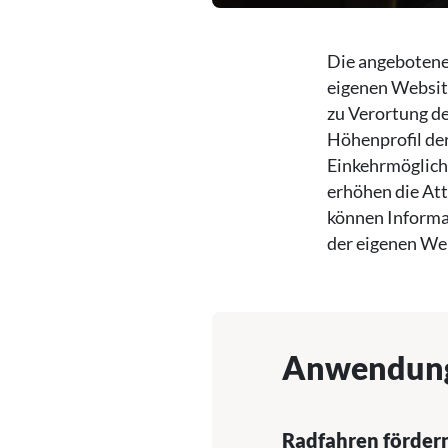
Die angebotene
eigenen Website
zu Verortung de
Höhenprofil de
Einkehrmöglichk
erhöhen die Att
können Informa
der eigenen We
Anwendun
Radfahren förder