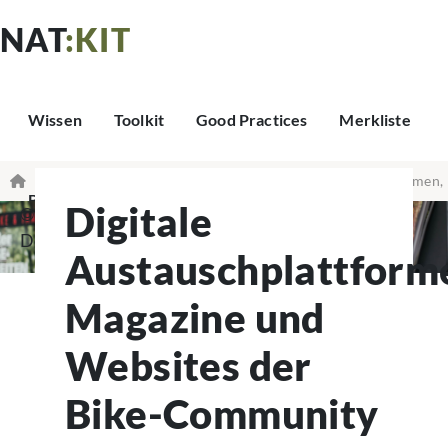
NAT
:KIT
Wissen
Toolkit
Good Practices
Merkliste
Wissen & Grundlagen
Digitale Austauschplattformen,
Beratung & Kontakt
Digitale
© Moritz Hübner –
Magazine und Websites der Bike-Community
DesireLines
Austauschplattform
Magazine und
Websites der
Bike-Community