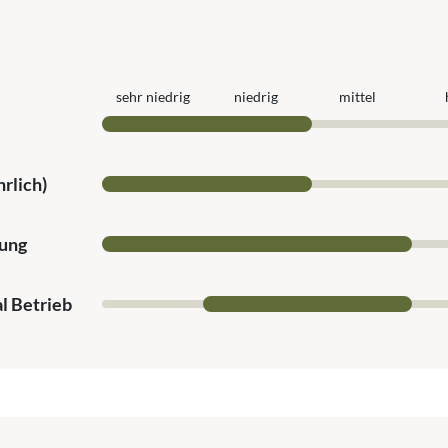
sehr niedrig
niedrig
mittel
rlich)
ung
l Betrieb