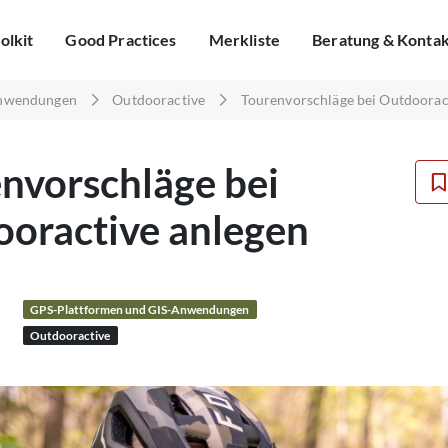
olkit
Good Practices
Merkliste
Beratung & Konta
Anwendungen
Outdooractive
Tourenvorschläge bei Outdoorac
nvorschläge bei
oractive anlegen
GPS-Plattformen und GIS-Anwendungen
Outdooractive