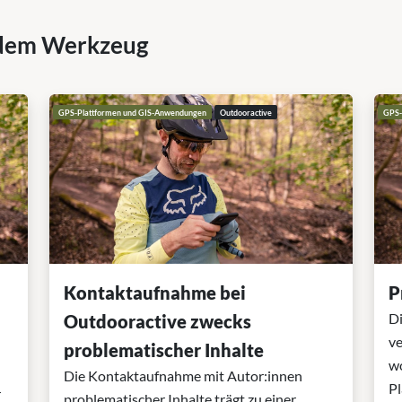
dem Werkzeug
GPS-Plattformen und GIS-Anwendungen
Outdooractive
GPS-
Kontaktaufnahme bei
P
Di
Outdooractive zwecks
ve
problematischer Inhalte
wo
Die Kontaktaufnahme mit Autor:innen
Pl
r
problematischer Inhalte trägt zu einer