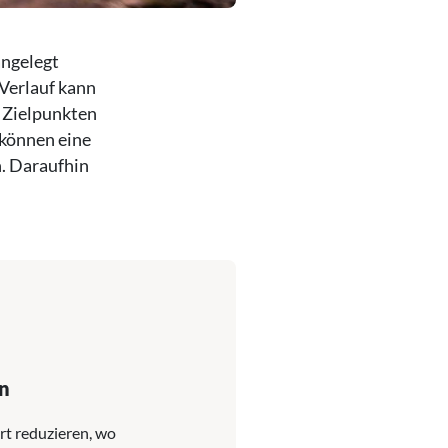
angelegt
 Verlauf kann
 Zielpunkten
 können eine
. Daraufhin
n
t reduzieren, wo