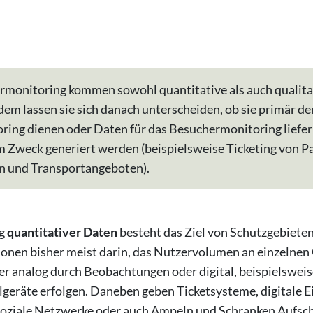
rmonitoring kommen sowohl quantitative als auch qualit
dem lassen sie sich danach unterscheiden, ob sie primär d
ing dienen oder Daten für das Besuchermonitoring liefern
m Zweck generiert werden (beispielsweise Ticketing von P
n und Transportangeboten).
ng
quantitativer Daten
besteht das Ziel von Schutzgebiete
ionen bisher meist darin, das Nutzervolumen an einzelnen
r analog durch Beobachtungen oder digital, beispielsweis
geräte erfolgen. Daneben geben Ticketsysteme, digitale E
oziale Netzwerke oder auch Ampeln und Schranken Aufsch