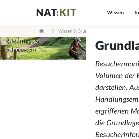
NAT
:KIT
Wissen
To
Wissen & Grundlagen
Grundlagen: 
© Matthias Schwarz -
Grundl
Schneestern
Besuchermoni
Volumen der B
darstellen. Au
Handlungsempf
ergriffenen M
die Grundlage
Besucherinfor