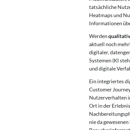
tatsächliche Nutze
Heatmaps und Nutz
Informationen übe
Werden
qualitati
aktuell noch mehr
digitaler, dateng
Systemen (KI steht
und digitale Verf
Ein integriertes d
Customer Journey 
Nutzerverhalten i
Ort in der Erlebni
Nachbereitungspha
nie da gewesenen 