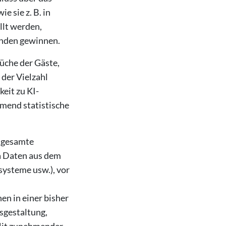
 sie z. B. in
llt werden,
enden gewinnen.
üche der Gäste,
der Vielzahl
eit zu KI-
hmend statistische
e gesamte
a Daten aus dem
systeme usw.), vor
en in einer bisher
sgestaltung,