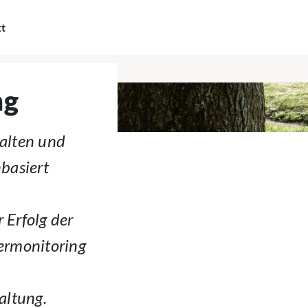
kt
ng
alten und
basiert
Erfolg der
ermonitoring
altung.