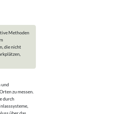
ative Methoden
em
, die nicht
arkplätzen,
n und
 Orten zu messen.
e durch
inlasssysteme,
luss über das