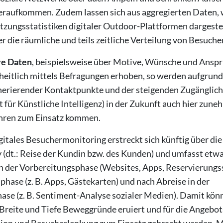
raufkommen. Zudem lassen sich aus aggregierten Daten, wie
ungsstatistiken digitaler Outdoor-Plattformen dargeste
r die räumliche und teils zeitliche Verteilung von Besuch
ve Daten
, beispielsweise über Motive, Wünsche und Anspr
heitlich mittels Befragungen erhoben, so werden aufgrund 
enerierender Kontaktpunkte und der steigenden Zugänglichk
 für Künstliche Intelligenz) in der Zukunft auch hier zune
ahren zum Einsatz kommen.
igitales Besuchermonitoring erstreckt sich künftig über di
(dt.: Reise der Kundin bzw. des Kunden) und umfasst etw
n der Vorbereitungsphase (Websites, Apps, Reservierungs
sphase (z. B. Apps, Gästekarten) und nach Abreise in der
se (z. B. Sentiment-Analyse sozialer Medien). Damit könn
Breite und Tiefe Beweggründe eruiert und für die Angebot