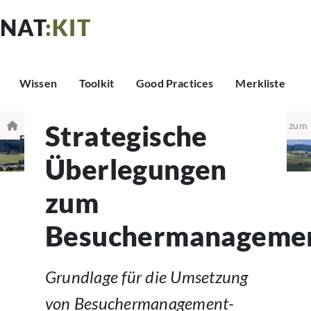
NAT
:KIT
Wissen
Toolkit
Good Practices
Merkliste
Strategische
Wissen & Grundlagen
Strategische Überlegungen zum
Beratung & Kontakt
© proshooto.com
Besuchermanagement
Überlegungen
zum
Besuchermanageme
Grundlage für die Umsetzung
von Besuchermanagement-