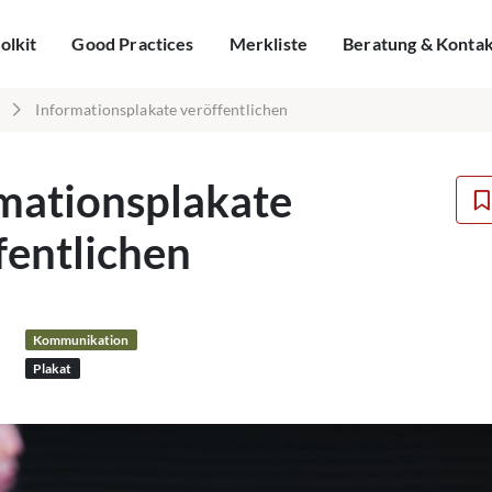
olkit
Good Practices
Merkliste
Beratung & Konta
Informationsplakate veröffentlichen
mationsplakate
fentlichen
Kommunikation
Plakat