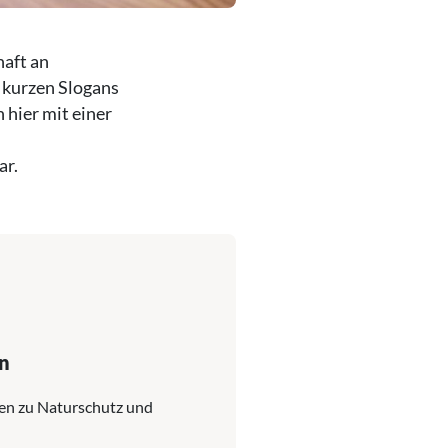
haft an
 kurzen Slogans
 hier mit einer
ar.
n
nen zu Naturschutz und