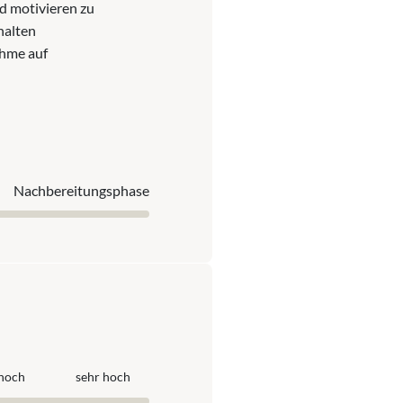
d motivieren zu
halten
ahme auf
Nach­bereitungs­phase
hoch
sehr hoch