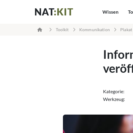
NAT
:KIT
Wissen
To
Toolkit
Kommunikation
Plakat
Infor
veröf
Kategorie:
Werkzeug: