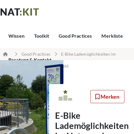
NAT
:KIT
Wissen
Toolkit
Good Practices
Merkliste
Good Practices
E-Bike Lademöglichkeiten im
Beratung & Kontakt
Naturpark Oberer Bayerischer Wald
Merken
E-Bike
Lademöglichkeiten