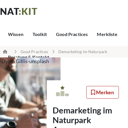
NAT
:KIT
Wissen
Toolkit
Good Practices
Merkliste
Good Practices
Demarketing im Naturpark
Beratung & Kontakt
 Dylan Gillis-unsplash
Ammergauer Alpen
Merken
Demarketing im
Naturpark