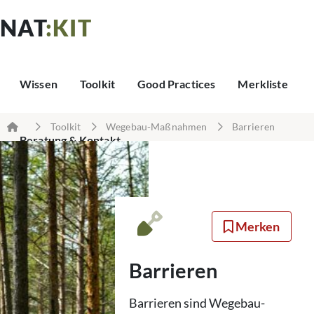
NAT
:KIT
Wissen
Toolkit
Good Practices
Merkliste
Toolkit
Wegebau-Maßnahmen
Barrieren
Beratung & Kontakt
Merken
Barrieren
Barrieren sind Wegebau-