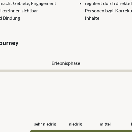
 macht Gebiete, Engagement
reguliert durch direkt
iker:innen sichtbar
Personen bzgl. Korrekt
nd Bindung
Inhalte
Journey
Erlebnis­phase
sehr niedrig
niedrig
mittel