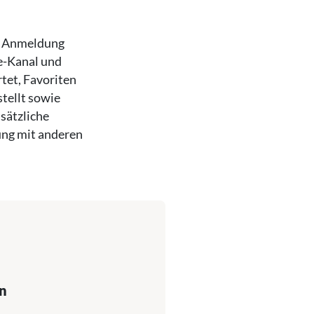
er Anmeldung
e-Kanal und
tet, Favoriten
stellt sowie
sätzliche
ung mit anderen
n