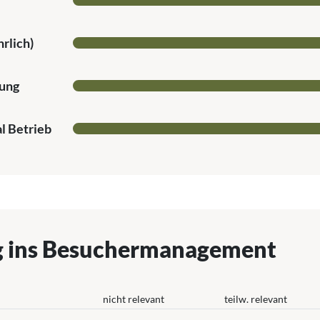
rlich)
ung
l Betrieb
g ins Besuchermanagement
nicht relevant
teilw. relevant