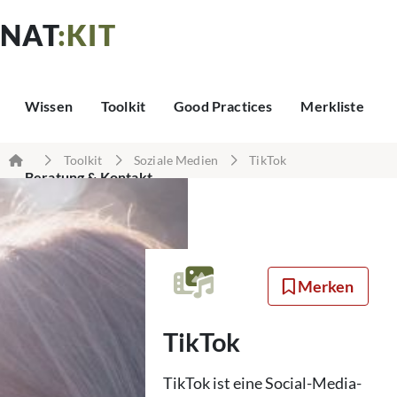
NAT
:KIT
Wissen
Toolkit
Good Practices
Merkliste
Toolkit
Soziale Medien
TikTok
Beratung & Kontakt
Merken
TikTok
TikTok ist eine Social-Media-